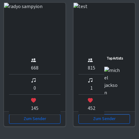
Top Artists
668
815
0
1
145
452
Zum Sender
Zum Sender