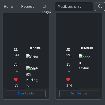
Home
Request
Login
Top Artists
Top Artists
541
991
2
1
79
274
Zum Sender
Zum Sender